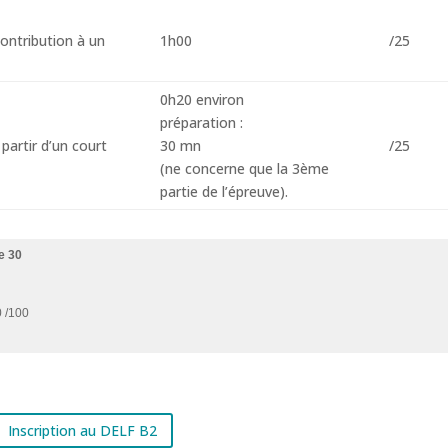
ontribution à un
1h00
/25
0h20 environ
préparation :
partir d’un court
30 mn
/25
(ne concerne que la 3ème
partie de l’épreuve).
e 30
0 /100
Inscription au DELF B2