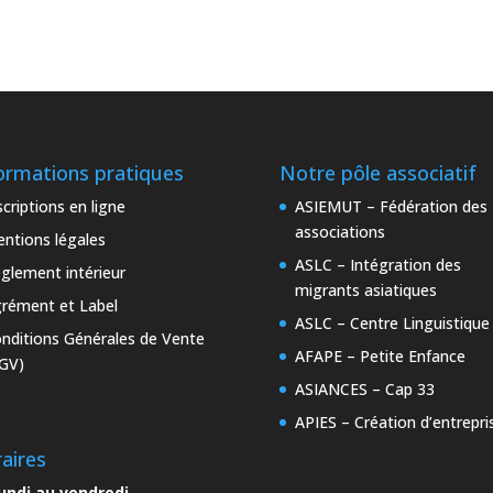
ormations pratiques
Notre pôle associatif
scriptions en ligne
ASIEMUT – Fédération des
associations
ntions légales
ASLC – Intégration des
glement intérieur
migrants asiatiques
rément et Label
ASLC – Centre Linguistique
nditions Générales de Vente
AFAPE – Petite Enfance
GV)
ASIANCES – Cap 33
APIES – Création d’entrepri
aires
undi au vendredi