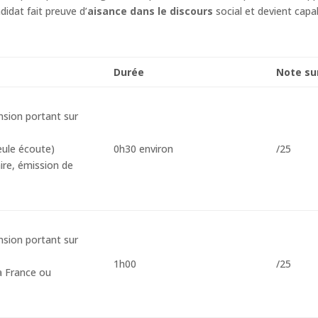
didat fait preuve d’
aisance dans le discours
social et devient capa
Durée
Note su
sion portant sur
eule écoute)
0h30 environ
/25
ire, émission de
sion portant sur
1h00
/25
a France ou