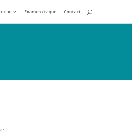
ateur
Examen civique
Contact
per