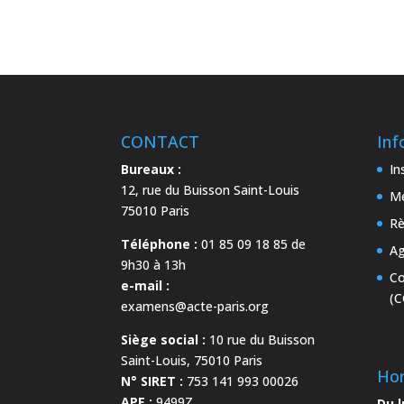
CONTACT
Inf
Bureaux :
In
12, rue du Buisson Saint-Louis
Me
75010 Paris
Rè
Téléphone :
01 85 09 18 85 de
Ag
9h30 à 13h
Co
e-mail :
(C
examens@acte-paris.org
Siège social :
10 rue du Buisson
Saint-Louis, 75010 Paris
Hor
N° SIRET :
753 141 993 00026
APE :
9499Z
Du l