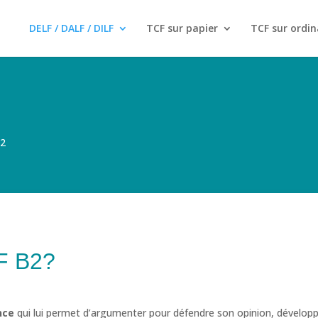
DELF / DALF / DILF
TCF sur papier
TCF sur ordin
B2
LF B2?
nce
qui lui permet d’argumenter pour défendre son opinion, dévelop