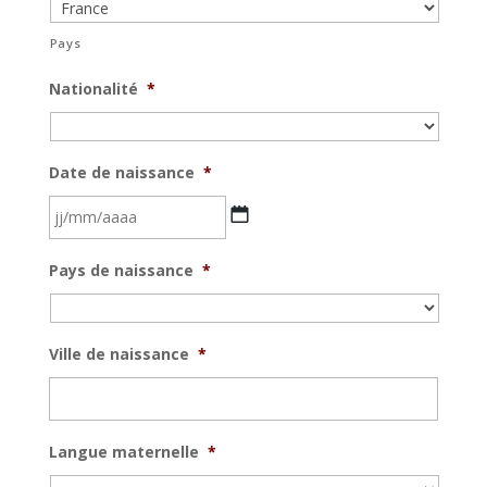
Pays
Nationalité
*
Date de naissance
*
JJ
Pays de naissance
*
slash
MM
slash
Ville de naissance
*
AAAA
Langue maternelle
*